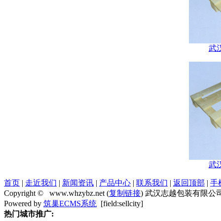
武
武
首页
|
走近我们
|
新闻资讯
|
产品中心
|
联系我们
|
返回顶部
|
手
Copyright © www.whzybz.net (
复制链接
) 武汉志越包装有限公
Powered by
筑巢ECMS系统
[field:sellcity]
热门城市推广: