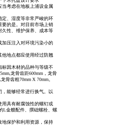
一下木托盘设计要求
应当考虑在地板上浦设金属
稳定、湿度等非常严峻的环
重要的是。对目前市场上销
耐久性、维护保养、成本等
或加压注入对环境污染小的
其他地点都应使用经过防翘
指标因木材的品种与等级不
mm,龙骨齿距600mm，龙骨
龙骨齿粗70mm X 70mm。
闭，能够经常进行换气。以
使用具有耐腐蚀性的螺钉或
的L金艘配件、撰础螺栓、螺
效地保护和利用资源，保持