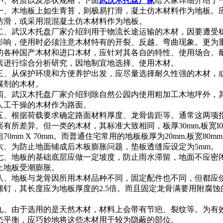
小、材质以及形状规格，下面
武汉木托盘厂家
给大家详细介绍了
、木地板上如生青苔，则极易打滑，凝土仿木材料作为地板。
防滑，或采用混混凝土仿木材料作为地板。
、武汉木托盘厂家介绍到用于物流长途运输的木材，因要遭受
影响，使用时必须注意木材特有的开裂、反越、弯曲现象。更为
的各种国产木材和进口木材，应针对其各自的特性、使用场合、
素进行综合分析研究，因地制宜地选择、使用木材。
、从保护环境和方便养护出发，应尽量选择耐久性强的木材，
腐剂的木材。
、武汉木托盘厂家介绍到除自然公园内使用粗加工木地坪外，
人工干操的木材作为路面。
、根据荷载要求确定路面材料厚度、龙骨齿距等。通常这两项
而有所差异。但一类的木材，其标准大致相同，板厚30mm,板宽I05
70mm X 70mm。而普通住宅常用的地板板厚为20mm.板宽80mm,
、为防止地面铺成后木板膨胀问题，垫板透缝应设定为5mm。
、地板的基础底层应做一定坡度，防止雨水滞留，地面不应密
止地板受潮膨胀。
、地板与龙骨因所用木材品种不同，固定配件也不同，但都应
螺钉，其长度应为地板厚度的2.5倍。而且固定龙骨满要用附腐蚀
。
、由于选用的是天然木材，材料上会带有节疤、裂纹等。为有
态平衡，应巧妙地将这些木材用于较为隐蔽的部位。