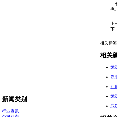
十
疤
上
下
相关标签
相关
武
汉
江
武
新闻类别
武
行业资讯
公司动态