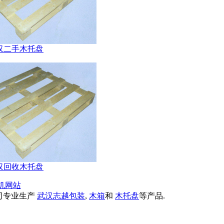
汉二手木托盘
汉回收木托盘
机网站
司专业生产
武汉志越包装
,
木箱
和
木托盘
等产品.