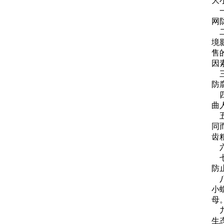
大
一
网
二
境
售
因
三
防
四
曲
五
同
齿粗
六
七
防
八
小
母
九
生