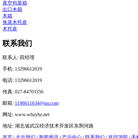
真空包装箱
出口木箱
木箱
免蒸木托盘
木托盘
联系我们
联系人: 田经理
手机: 13296612019
电话: 13296612019
传真: 027-84703356
邮箱:
1196611634@qq.com
网址: www.whzybz.net
地址: 湖北省武汉经济技术开发区东荆河路
首页
|
走近我们
|
新闻资讯
|
产品中心
|
联系我们
|
返回顶部
|
手