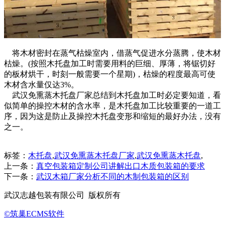
将木材密封在蒸气枯燥室内，借蒸气促进水分蒸腾，使木材
枯燥。(按照木托盘加工时需要用料的巨细、厚薄，将锯切好
的板材烘干，时刻一般需要一个星期)，枯燥的程度最高可使
木材含水量仅达3%。
武汉免熏蒸木托盘厂家总结到木托盘加工时必定要知道，看
似简单的操控木材的含水率，是木托盘加工比较重要的一道工
序，因为这是防止及操控木托盘变形和缩短的最好办法，没有
之一。
标签：
木托盘
,
武汉免熏蒸木托盘厂家
,
武汉免熏蒸木托盘
,
上一条：
真空包装箱定制公司讲解出口木质包装箱的要求
下一条：
武汉木箱厂家分析不同的木制包装箱的区别
武汉志越包装有限公司 版权所有
©筑巢ECMS软件