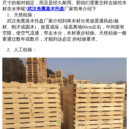
尺寸的相对稳定，而且是经久耐用。那咱们需要怎样去操控木
材含水率呢?
武汉免熏蒸木托盘
厂家简单介绍下
1、天然枯燥：
武汉免熏蒸木托盘厂家介绍到将木材分类放置通风处(板
材、刚才或圆木)，放置成垛，垛底离地60cm左右，中间留有
空隙，使空气流通，带走水分，木材逐步枯燥。天然枯燥一般
要通过数年或数月，才能到达必定 的枯燥要求。
2、人工枯燥：