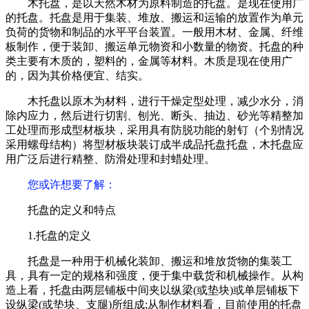
木托盘，是以天然木材为原料制造的托盘。是现在使用广
的托盘。托盘是用于集装、堆放、搬运和运输的放置作为单元
负荷的货物和制品的水平平台装置。一般用木材、金属、纤维
板制作，便于装卸、搬运单元物资和小数量的物资。托盘的种
类主要有木质的，塑料的，金属等材料。木质是现在使用广
的，因为其价格便宜、结实。
木托盘以原木为材料，进行干燥定型处理，减少水分，消
除内应力，然后进行切割、刨光、断头、抽边、砂光等精整加
工处理而形成型材板块，采用具有防脱功能的射钉（个别情况
采用螺母结构）将型材板块装订成半成品托盘托盘，木托盘应
用广泛后进行精整、防滑处理和封蜡处理。
您或许想要了解
：
托盘的定义和特点
1.托盘的定义
托盘是一种用于机械化装卸、搬运和堆放货物的集装工
具，具有一定的规格和强度，便于集中载货和机械操作。从构
造上看，托盘由两层铺板中间夹以纵梁(或垫块)或单层铺板下
设纵梁(或垫块、支腿)所组成;从制作材料看，目前使用的托盘