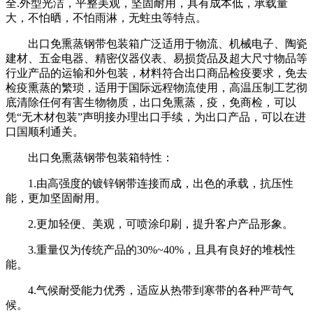
全.外型光洁，平整美观，坚固耐用，具有成本低，承载量
大，不怕晒，不怕雨淋，无蛀虫等特点。
出口免熏蒸钢带包装箱广泛适用于物流、机械电子、陶瓷
建材、五金电器、精密仪器仪表、易损货品及超大尺寸物品等
行业产品的运输和外包装，材料符合出口商品检疫要求，免去
检疫熏蒸的繁琐，适用于国际远程物流使用，高温压制工艺彻
底清除任何有害生物物质，出口免熏蒸，疫，免商检，可以
凭“无木材包装”声明接办理出口手续，为出口产品，可以在进
口国顺利通关。
出口免熏蒸钢带包装箱特性：
1.由高强度的镀锌钢带连接而成，出色的承载，抗压性
能，更加坚固耐用。
2.更加轻便、美观，可喷涂印刷，提升客户产品形象。
3.重量仅为传统产品的30%~40%，且具有良好的堆栈性
能。
4.气候耐受能力优秀，适应从热带到寒带的各种严苛气
候。