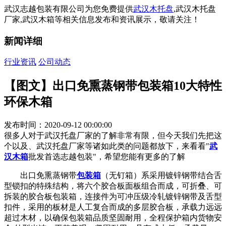
武汉志越包装有限公司为您免费提供
武汉木托盘
,武汉木托盘
厂家,武汉木箱等相关信息发布和资讯展示，敬请关注！
新闻详细
行业资讯
公司动态
【图文】出口免熏蒸钢带包装箱10大特性
环保木箱
发布时间：2020-09-12 00:00:00
很多人对于武汉托盘厂家的了解非常有限，但今天我们先把这
个以及、武汉托盘厂家等诸如此类的问题都放下，来看看"
武
汉木箱
批发首选志越包装"，希望您能有更多的了解
出口免熏蒸钢带
包装箱
（无钉箱）系采用镀锌钢带结合舌
型锁扣的特殊结构，将六个胶合板面板组合而成，可折叠、可
拆装的胶合板包装箱，连接件为可冲压级冷轧镀锌钢带及舌型
扣件，采用的板材是人工复合而成的多层胶合板，承载力远远
超过木材，以确保包装箱品质坚固耐用，全程保护箱内货物安