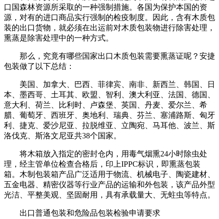
口国森林资源所采取的一种强制措施。各国为保护本国的资
源，对有的进口商品实行强制的检疫制度。因此，含有木质包
装的出口货物，就必须在出运前对木质包装物进行除害处理，
熏蒸是除害处理中的一种方式。
那么，究竟有哪些国家出口木质包装需要熏蒸证呢？安捷
包装做了以下总结：
美国、加拿大、巴西、菲律宾、南非、新西兰、韩国、日
本、墨西哥、土耳其、欧盟、智利、澳大利亚、法国、德国、
意大利、荷兰、比利时、卢森堡、英国、丹麦、爱尔兰、希
腊、葡萄牙、西班牙、奥地利、瑞典、芬兰、塞浦路斯、匈牙
利、捷克、爱沙尼亚、拉脱维亚、立陶宛、马耳他、波兰、斯
洛伐克、斯洛文尼亚共38个国家。
将木箱放入指定的密封仓内，用毒气烟熏24小时除虫处
理，经主管单位检查合格后，印上IPPC标识，即熏蒸包装
箱。木制包装箱产品广泛适用于物流、机械电子、陶瓷建材、
五金电器、精密仪器等行业产品的运输和外包装，该产品外型
光洁、平整美观、坚固耐用，具有承载量大、无蛀虫等特点。
出口普通包装和危险品包装检验申请要求