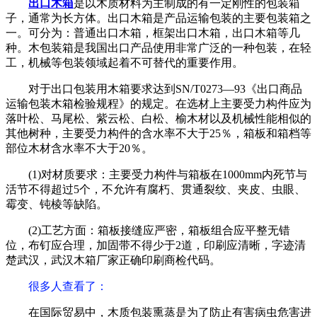
出口木箱
是以木质材料为主制成的有一定刚性的包装箱
子，通常为长方体。出口木箱是产品运输包装的主要包装箱之
一。可分为：普通出口木箱，框架出口木箱，出口木箱等几
种。木包装箱是我国出口产品使用非常广泛的一种包装，在轻
工，机械等包装领域起着不可替代的重要作用。
对于出口包装用木箱要求达到SN/T0273—93《出口商品
运输包装木箱检验规程》的规定。在选材上主要受力构件应为
落叶松、马尾松、紫云松、白松、榆木材以及机械性能相似的
其他树种，主要受力构件的含水率不大于25％，箱板和箱档等
部位木材含水率不大于20％。
(1)对材质要求：主要受力构件与箱板在1000mm内死节与
活节不得超过5个，不允许有腐朽、贯通裂纹、夹皮、虫眼、
霉变、钝棱等缺陷。
(2)工艺方面：箱板接缝应严密，箱板组合应平整无错
位，布钉应合理，加固带不得少于2道，印刷应清晰，字迹清
楚武汉，武汉木箱厂家正确印刷商检代码。
很多人查看了
：
在国际贸易中，木质包装熏蒸是为了防止有害病虫危害进