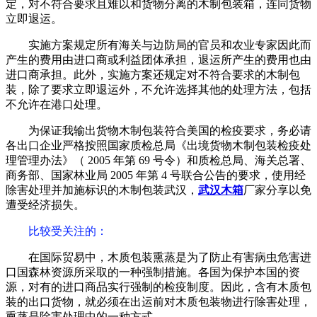
定，对不符合要求且难以和货物分离的木制包装箱，连同货物
立即退运。
实施方案规定所有海关与边防局的官员和农业专家因此而
产生的费用由进口商或利益团体承担，退运所产生的费用也由
进口商承担。此外，实施方案还规定对不符合要求的木制包
装，除了要求立即退运外，不允许选择其他的处理方法，包括
不允许在港口处理。
为保证我输出货物木制包装符合美国的检疫要求，务必请
各出口企业严格按照国家质检总局《出境货物木制包装检疫处
理管理办法》（ 2005 年第 69 号令）和质检总局、海关总署、
商务部、国家林业局 2005 年第 4 号联合公告的要求，使用经
除害处理并加施标识的木制包装武汉，
武汉木箱
厂家分享以免
遭受经济损失。
比较受关注的
：
在国际贸易中，木质包装熏蒸是为了防止有害病虫危害进
口国森林资源所采取的一种强制措施。各国为保护本国的资
源，对有的进口商品实行强制的检疫制度。因此，含有木质包
装的出口货物，就必须在出运前对木质包装物进行除害处理，
熏蒸是除害处理中的一种方式。