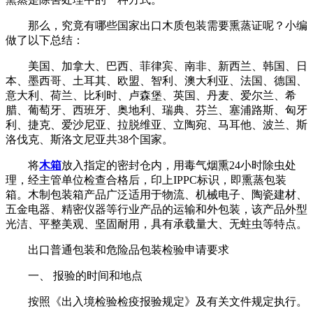
那么，究竟有哪些国家出口木质包装需要熏蒸证呢？小编
做了以下总结：
美国、加拿大、巴西、菲律宾、南非、新西兰、韩国、日
本、墨西哥、土耳其、欧盟、智利、澳大利亚、法国、德国、
意大利、荷兰、比利时、卢森堡、英国、丹麦、爱尔兰、希
腊、葡萄牙、西班牙、奥地利、瑞典、芬兰、塞浦路斯、匈牙
利、捷克、爱沙尼亚、拉脱维亚、立陶宛、马耳他、波兰、斯
洛伐克、斯洛文尼亚共38个国家。
将
木箱
放入指定的密封仓内，用毒气烟熏24小时除虫处
理，经主管单位检查合格后，印上IPPC标识，即熏蒸包装
箱。木制包装箱产品广泛适用于物流、机械电子、陶瓷建材、
五金电器、精密仪器等行业产品的运输和外包装，该产品外型
光洁、平整美观、坚固耐用，具有承载量大、无蛀虫等特点。
出口普通包装和危险品包装检验申请要求
一、 报验的时间和地点
按照《出入境检验检疫报验规定》及有关文件规定执行。