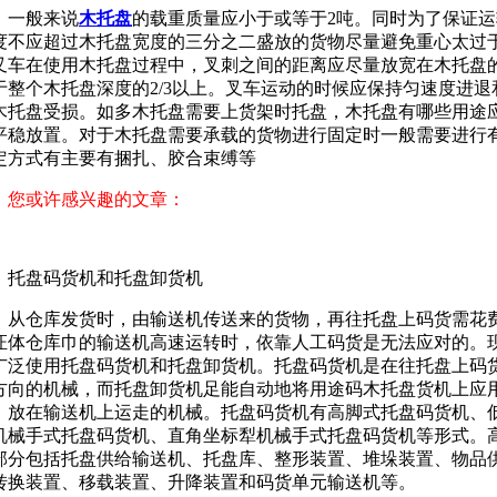
一般来说
木托盘
的载重质量应小于或等于2吨。同时为了保证
度不应超过木托盘宽度的三分之二盛放的货物尽量避免重心太过
叉车在使用木托盘过程中，叉刺之间的距离应尽量放宽在木托盘
于整个木托盘深度的2/3以上。叉车运动的时候应保持匀速度进
木托盘受损。如多木托盘需要上货架时托盘，木托盘有哪些用途
平稳放置。对于木托盘需要承载的货物进行固定时一般需要进行
定方式有主要有捆扎、胶合束缚等
您或许感兴趣的文章：
托盘码货机和托盘卸货机
从仓库发货时，由输送机传送来的货物，再往托盘上码货需花
证体仓库巾的输送机高速运转时，依靠人工码货是无法应对的。
广泛使用托盘码货机和托盘卸货机。托盘码货机是在往托盘上码
方向的机械，而托盘卸货机足能自动地将用途码木托盘货机上应
，放在输送机上运走的机械。托盘码货机有高脚式托盘码货机、
机械手式托盘码货机、直角坐标犁机械手式托盘码货机等形式。
部分包括托盘供给输送机、托盘库、整形装置、堆垛装置、物品
转换装置、移载装置、升降装置和码货单元输送机等。