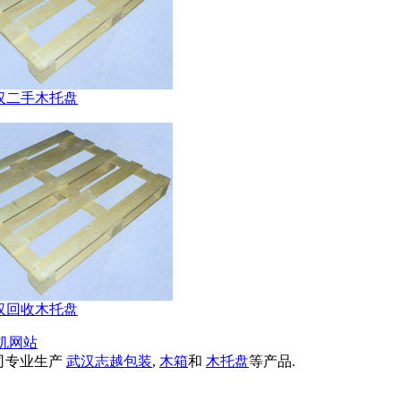
汉二手木托盘
汉回收木托盘
机网站
司专业生产
武汉志越包装
,
木箱
和
木托盘
等产品.