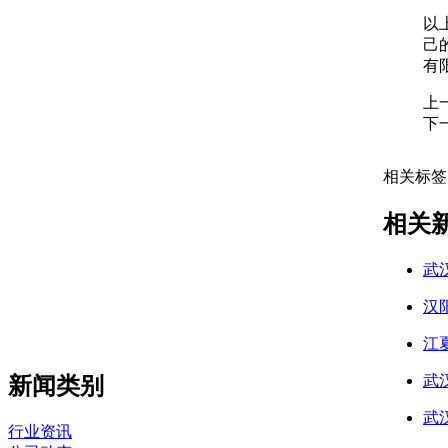
以
己
有
上
下
相关标签
相关
武
汉
江
武
新闻类别
武
行业资讯