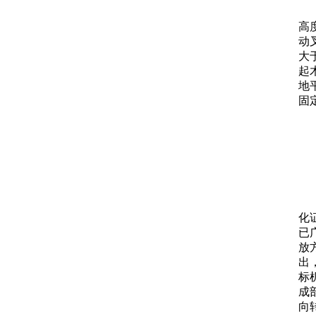
高
动
大
起
地
固
化
已
放
出
标
成
向