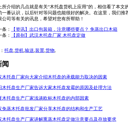
上所介绍的几点就是有关“木托盘货机上应用”的，相信看了本文
的一番认识，以后针对等问题也能很好的解决。在这里，我们推
限公司等有关的讯息，希望对您有所帮助！
一条：
【资讯】出口包装箱，注意哪些要点？ 免蒸出口木箱
一条：
【原创】武汉木托盘厂家 木托盘定做
：
托盘
,
货机
,
输送
,
装置
,
货物
,
新闻
汉木托盘厂家向大家介绍木托盘的承载能力取决的因素
阳木托盘生产厂家告诉大家木托盘发霉的原因及处理方法
夏木托盘生产厂家浅谈欧标木托盘的内部因素
汉免蒸木托盘批发厂家分享木托盘的结构和生产工艺
汉木托盘生产厂家讲解熏蒸木托盘定做注意要点及存放要求