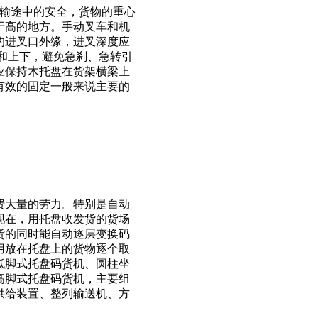
运输途中的安全，货物的重心
于高的地方。手动叉车和机
的进叉口外缘，进叉深度应
退和上下，避免急刹、急转引
应保持木托盘在货架横梁上
有效的固定一般来说主要的
费大量的劳力。特别是自动
现在，用托盘收发货的货场
货的同时能自动逐层变换码
用放在托盘上的货物逐个取
低脚式托盘码货机、圆柱坐
高脚式托盘码货机，主要组
供给装置、整列输送机、方