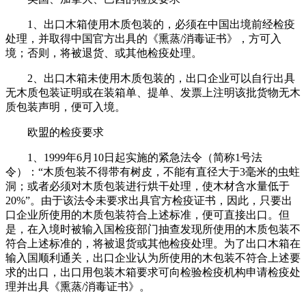
1、出口木箱使用木质包装的，必须在中国出境前经检疫
处理，并取得中国官方出具的《熏蒸/消毒证书》，方可入
境；否则，将被退货、或其他检疫处理。
2、出口木箱未使用木质包装的，出口企业可以自行出具
无木质包装证明或在装箱单、提单、发票上注明该批货物无木
质包装声明，便可入境。
欧盟的检疫要求
1、1999年6月10日起实施的紧急法令（简称1号法
令）：“木质包装不得带有树皮，不能有直径大于3毫米的虫蛀
洞；或者必须对木质包装进行烘干处理，使木材含水量低于
20%”。由于该法令未要求出具官方检疫证书，因此，只要出
口企业所使用的木质包装符合上述标准，便可直接出口。但
是，在入境时被输入国检疫部门抽查发现所使用的木质包装不
符合上述标准的，将被退货或其他检疫处理。为了出口木箱在
输入国顺利通关，出口企业认为所使用的木包装不符合上述要
求的出口，出口用包装木箱要求可向检验检疫机构申请检疫处
理并出具《熏蒸/消毒证书》。