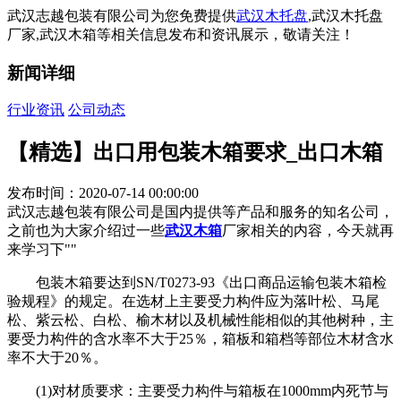
武汉志越包装有限公司为您免费提供
武汉木托盘
,武汉木托盘
厂家,武汉木箱等相关信息发布和资讯展示，敬请关注！
新闻详细
行业资讯
公司动态
【精选】出口用包装木箱要求_出口木箱
发布时间：2020-07-14 00:00:00
武汉志越包装有限公司是国内提供等产品和服务的知名公司，
之前也为大家介绍过一些
武汉木箱
厂家相关的内容，今天就再
来学习下""
包装木箱要达到SN/T0273-93《出口商品运输包装木箱检
验规程》的规定。在选材上主要受力构件应为落叶松、马尾
松、紫云松、白松、榆木材以及机械性能相似的其他树种，主
要受力构件的含水率不大于25％，箱板和箱档等部位木材含水
率不大于20％。
(1)对材质要求：主要受力构件与箱板在1000mm内死节与