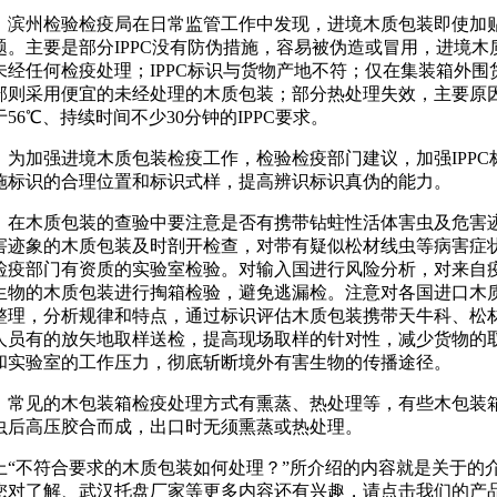
滨州检验检疫局在日常监管工作中发现，进境木质包装即使加贴
题。主要是部分IPPC没有防伪措施，容易被伪造或冒用，进境木质
未经任何检疫处理；IPPC标识与货物产地不符；仅在集装箱外围货
部则采用便宜的未经处理的木质包装；部分热处理失效，主要原
于56℃、持续时间不少30分钟的IPPC要求。
为加强进境木质包装检疫工作，检验检疫部门建议，加强IPP
施标识的合理位置和标识式样，提高辨识标识真伪的能力。
在木质包装的查验中要注意是否有携带钻蛀性活体害虫及危害
害迹象的木质包装及时剖开检查，对带有疑似松材线虫等病害症
检疫部门有资质的实验室检验。对输入国进行风险分析，对来自
生物的木质包装进行掏箱检验，避免逃漏检。注意对各国进口木质
整理，分析规律和特点，通过标识评估木质包装携带天牛科、松
人员有的放矢地取样送检，提高现场取样的针对性，减少货物的
和实验室的工作压力，彻底斩断境外有害生物的传播途径。
常见的木包装箱检疫处理方式有熏蒸、热处理等，有些木包装
虫后高压胶合而成，出口时无须熏蒸或热处理。
上“不符合要求的木质包装如何处理？”所介绍的内容就是关于的
您对了解、武汉托盘厂家等更多内容还有兴趣，请点击我们的产