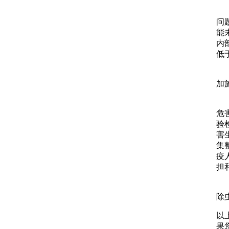
问
能
内
低
加
危
验
害
集
疫
担
除
以
果