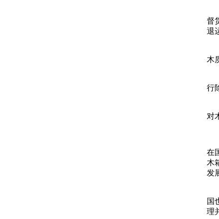
督
退
木
行
对
在
木
发
国
理