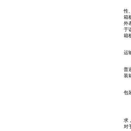
性
箱
外
于
箱
运
普
装
包
求
对