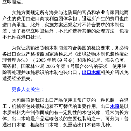
立即退运。
实施方案规定所有海关与边防局的官员和农业专家因此而
产生的费用由进口商或利益团体承担，退运所产生的费用也由
进口商承担。此外，实施方案还规定对不符合要求的木制包
装，除了要求立即退运外，不允许选择其他的处理方法，包括
不允许在港口处理。
为保证我输出货物木制包装符合美国的检疫要求，务必请
各出口企业严格按照国家质检总局《出境货物木制包装检疫处
理管理办法》（ 2005 年第 69 号令）和质检总局、海关总署、
商务部、国家林业局 2005 年第 4 号联合公告的要求，使用经
除害处理并加施标识的木制包装出口，
出口木箱
相关介绍以免
遭受经济损失。
更多人会关注
：
木包装箱是我国出口产品使用非常广泛的一种包装，在轻
工，机械等包装领域起着不可替代的重要作用。出口
木箱
是以
木质材料为主制作而成的有一定刚性的木包装箱，通常为长方
体。出口木箱是产品运输包装的主要包装箱之一。可分为：普
通出口木箱，框架出口木箱，免熏蒸出口木箱等几种。