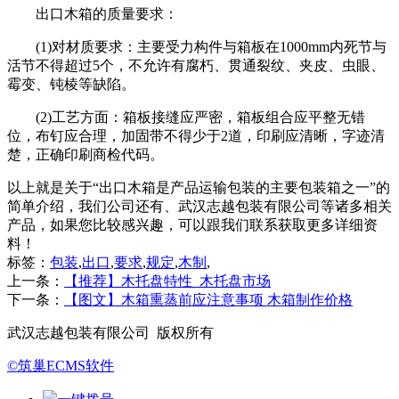
出口木箱的质量要求：
(1)对材质要求：主要受力构件与箱板在1000mm内死节与
活节不得超过5个，不允许有腐朽、贯通裂纹、夹皮、虫眼、
霉变、钝棱等缺陷。
(2)工艺方面：箱板接缝应严密，箱板组合应平整无错
位，布钉应合理，加固带不得少于2道，印刷应清晰，字迹清
楚，正确印刷商检代码。
以上就是关于“出口木箱是产品运输包装的主要包装箱之一”的
简单介绍，我们公司还有、武汉志越包装有限公司等诸多相关
产品，如果您比较感兴趣，可以跟我们联系获取更多详细资
料！
标签：
包装
,
出口
,
要求
,
规定
,
木制
,
上一条：
【推荐】木托盘特性_木托盘市场
下一条：
【图文】木箱熏蒸前应注意事项 木箱制作价格
武汉志越包装有限公司 版权所有
©筑巢ECMS软件