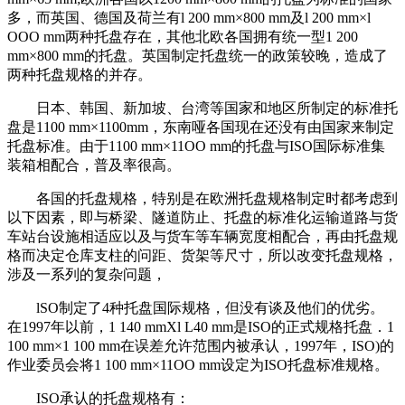
多，而英国、德国及荷兰有l 200 mm×800 mm及l 200 mm×l
OOO mm两种托盘存在，其他北欧各国拥有统一型1 200
mm×800 mm的托盘。英国制定托盘统一的政策较晚，造成了
两种托盘规格的并存。
日本、韩国、新加坡、台湾等国家和地区所制定的标准托
盘是1100 mm×1100mm，东南哑各国现在还没有由国家来制定
托盘标准。由于1100 mm×11OO mm的托盘与ISO国际标准集
装箱相配合，普及率很高。
各国的托盘规格，特别是在欧洲托盘规格制定时都考虑到
以下因素，即与桥梁、隧道防止、托盘的标准化运输道路与货
车站台设施相适应以及与货车等车辆宽度相配合，再由托盘规
格而决定仓库支柱的问距、货架等尺寸，所以改变托盘规格，
涉及一系列的复杂问题，
lSO制定了4种托盘国际规格，但没有谈及他们的优劣。
在1997年以前，1 140 mmXl L40 mm是ISO的正式规格托盘．1
100 mm×1 100 mm在误差允许范围内被承认，1997年，ISO)的
作业委员会将1 100 mm×11OO mm设定为ISO托盘标准规格。
ISO承认的托盘规格有：