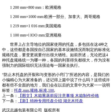
1 200 mm×800 mm：欧洲规格
1 200 mm×1000 mm:欧洲一部分、加拿大、两哥规格
1 219 mm×1 016 mm:美国规格
1 100 mm×l IOO mm:亚洲规格
世界上占主导地位的国家使用的托盘，多包括在这4种之
中，这些都是各国按自己国家的基本设施情况而制定的标准化
规格托盘，要变更就要付出很大牺牲。如前所述，无论把这4
种托盘规格统一为哪一种，各国的利害得失都很大，作为没有
强制力的国际组织无法强迫每一国家去执行。
“防止木托盘的开裂和与变形的小窍门”所述的内容，是我们的
小编精心为大家准备的，还记得上篇中说了什么吗？这些或许
都有些不全面的地方，我们会在以后的文章中为大家一一说明
标签：
托盘
,
mm
,
规格
,
标准
,
100
,
上一条：
【图文】木箱熏蒸前应注意事项 木箱制作价格
下一条：
【新】特种专用托盘介绍 湖北木托盘
武汉志越包装有限公司 版权所有