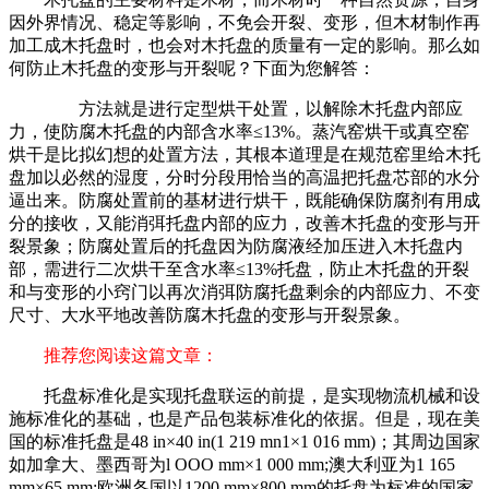
因外界情况、稳定等影响，不免会开裂、变形，但木材制作再
加工成木托盘时，也会对木托盘的质量有一定的影响。那么如
何防止木托盘的变形与开裂呢？下面为您解答：
方法就是进行定型烘干处置，以解除木托盘内部应
力，使防腐木托盘的内部含水率≤13%。蒸汽窑烘干或真空窑
烘干是比拟幻想的处置方法，其根本道理是在规范窑里给木托
盘加以必然的湿度，分时分段用恰当的高温把托盘芯部的水分
逼出来。防腐处置前的基材进行烘干，既能确保防腐剂有用成
分的接收，又能消弭托盘内部的应力，改善木托盘的变形与开
裂景象；防腐处置后的托盘因为防腐液经加压进入木托盘内
部，需进行二次烘干至含水率≤13%托盘，防止木托盘的开裂
和与变形的小窍门以再次消弭防腐托盘剩余的内部应力、不变
尺寸、大水平地改善防腐木托盘的变形与开裂景象。
推荐您阅读这篇文章：
托盘标准化是实现托盘联运的前提，是实现物流机械和设
施标准化的基础，也是产品包装标准化的依据。但是，现在美
国的标准托盘是48 in×40 in(1 219 mn1×1 016 mm)；其周边国家
如加拿大、墨西哥为l OOO mm×1 000 mm;澳大利亚为1 165
mm×65 mm;欧洲各国以1200 mm×800 mm的托盘为标准的国家