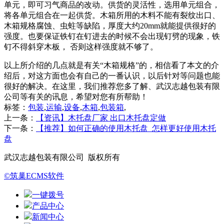
单元，即可习气商品的改动。供货的灵活性，选用单元组合，
将各单元组合在一起供货。木箱所用的木料不能有裂纹出口、
木箱规格腐蚀、虫蛀等缺陷，厚度大约20mm就能提供很好的
强度。也要保证铁钉在钉进去的时候不会出现钉劈的现象，铁
钉不得斜穿木板， 否则这样强度就不够了。
以上所介绍的几点就是有关“木箱规格”的，相信看了本文的介
绍后，对这方面也会有自己的一番认识，以后针对等问题也能
很好的解决。在这里，我们推荐您多了解、武汉志越包装有限
公司等有关的讯息，希望对您有所帮助！
标签：
包装
,
运输
,
设备
,
木箱
,
包装箱
,
上一条：
【资讯】木托盘厂家 出口木托盘定做
下一条：
【推荐】如何正确的使用木托盘_怎样更好使用木托
盘
武汉志越包装有限公司 版权所有
©筑巢ECMS软件
一键拨号
产品中心
新闻中心