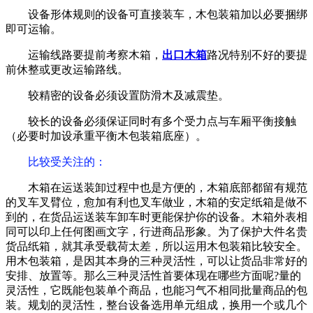
设备形体规则的设备可直接装车，木包装箱加以必要捆绑
即可运输。
运输线路要提前考察木箱，
出口木箱
路况特别不好的要提
前休整或更改运输路线。
较精密的设备必须设置防滑木及减震垫。
较长的设备必须保证同时有多个受力点与车厢平衡接触
（必要时加设承重平衡木包装箱底座）。
比较受关注的
：
木箱在运送装卸过程中也是方便的，木箱底部都留有规范
的叉车叉臂位，愈加有利也叉车做业，木箱的安定纸箱是做不
到的，在货品运送装车卸车时更能保护你的设备。木箱外表相
同可以印上任何图画文字，行进商品形象。为了保护大件名贵
货品纸箱，就其承受载荷太差，所以运用木包装箱比较安全。
用木包装箱，是因其本身的三种灵活性，可以让货品非常好的
安排、放置等。那么三种灵活性首要体现在哪些方面呢?量的
灵活性，它既能包装单个商品，也能习气不相同批量商品的包
装。规划的灵活性，整台设备选用单元组成，换用一个或几个