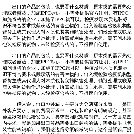
出口的产品的包装，也要看什么材质，原木类的需要热处
理或者熏蒸，加施IPPC标识，不需要提供官方证明。有IPPC
加施资格的企业，加施了IPPC就可以。检疫发现木质包装标
识不符合要求或截获活的有害生物的，出入境检验检疫机构监
督货主或其代理人对木质包装实施除害处理、销毁处理或联系
海关连同货物作退运处理，所需费用由货主承担。需实施木质
包装检疫的货物，未经检疫合格的，不得擅自使用。
出口的产品的包装，也要看什么材质，原木类的需要热处
理或者熏蒸，加施IPPC标识，不需要提供官方证明。有IPPC
加施资格的企业，加施了IPPC就可以。检疫发现木质包装标
识不符合要求或截获活的有害生物的，出入境检验检疫机构监
督货主或其代理人对木质包装实施除害处理、销毁处理或联系
海关连同货物作退运处理，所需费用由货主承担。需实施木质
包装检疫的货物，未经检疫合格的，不得擅自使用。
一般来说，出口包装箱，主要分为分两部分来看，一是国
外客户要求，有的贸易要求中，对包装箱都有明确规定，甚至
会发纸箱样品给发货人，要求按照此规格制作。另一方面是国
内要求，就是如果出口商品需要出口商检的话，需要提供《包
装性能核销单》，我们这边俗称纸箱核销单，这个是纸箱厂提