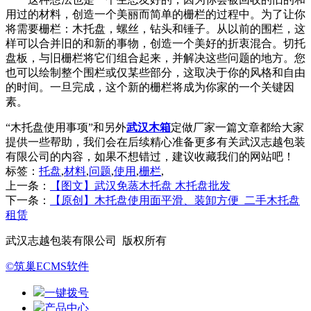
用过的材料，创造一个美丽而简单的栅栏的过程中。为了让你
将需要栅栏：木托盘，螺丝，钻头和锤子。从以前的围栏，这
样可以合并旧的和新的事物，创造一个美好的折衷混合。切托
盘板，与旧栅栏将它们组合起来，并解决这些问题的地方。您
也可以绘制整个围栏或仅某些部分，这取决于你的风格和自由
的时间。一旦完成，这个新的栅栏将成为你家的一个关键因
素。
“木托盘使用事项”和另外
武汉木箱
定做厂家一篇文章都给大家
提供一些帮助，我们会在后续精心准备更多有关武汉志越包装
有限公司的内容，如果不想错过，建议收藏我们的网站吧！
标签：
托盘
,
材料
,
问题
,
使用
,
栅栏
,
上一条：
【图文】武汉免蒸木托盘 木托盘批发
下一条：
【原创】木托盘使用面平滑、装卸方便_二手木托盘
租赁
武汉志越包装有限公司 版权所有
©筑巢ECMS软件
一键拨号
产品中心