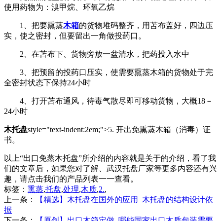
使用药物为：溴甲烷、环氧乙烷
1、把要熏蒸
木箱
的货物堆码整齐，用苫布盖好，四边压
实，使之密封，但要留出一角做投药口。
2、在苫布下、货物旁放一盆清水，把药投入水中
3、把预留的投药口压实，使需要熏蒸木箱的货物处于完
全密封状态下保持24小时
4、打开苫布通风，待毒气散尽即可移动货物，大概18－
24小时
木托盘
style="text-indent:2em;">5. 开出免熏蒸木箱（消毒）证
书。
以上“出口免蒸木托盘”所介绍的内容就是关于的介绍，看了我
们的文章后，如果您对了解、武汉托盘厂家等更多内容还有兴
趣，请点击我们的产品列表一一查看。
标签：
熏蒸
,
托盘
,
处理
,
木质
,
2.
,
上一条：
【精选】木托盘在国外的应用_木托盘的结构设计依
据
下一条：
【原创】出口木箱定做_哪些国家出口木质包装需要