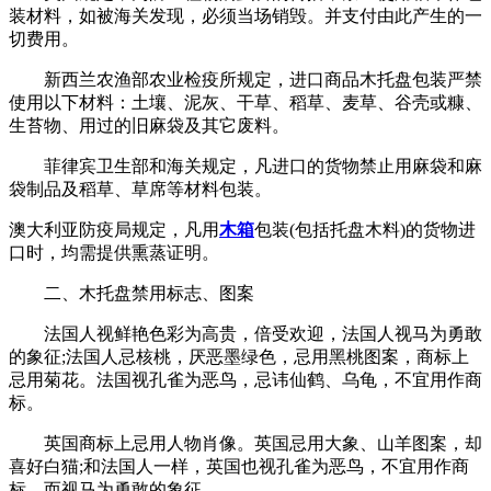
装材料，如被海关发现，必须当场销毁。并支付由此产生的一
切费用。
新西兰农渔部农业检疫所规定，进口商品木托盘包装严禁
使用以下材料：土壤、泥灰、干草、稻草、麦草、谷壳或糠、
生苔物、用过的旧麻袋及其它废料。
菲律宾卫生部和海关规定，凡进口的货物禁止用麻袋和麻
袋制品及稻草、草席等材料包装。
澳大利亚防疫局规定，凡用
木箱
包装(包括托盘木料)的货物进
口时，均需提供熏蒸证明。
二、木托盘禁用标志、图案
法国人视鲜艳色彩为高贵，倍受欢迎，法国人视马为勇敢
的象征;法国人忌核桃，厌恶墨绿色，忌用黑桃图案，商标上
忌用菊花。法国视孔雀为恶鸟，忌讳仙鹤、乌龟，不宜用作商
标。
英国商标上忌用人物肖像。英国忌用大象、山羊图案，却
喜好白猫;和法国人一样，英国也视孔雀为恶鸟，不宜用作商
标，而视马为勇敢的象征。