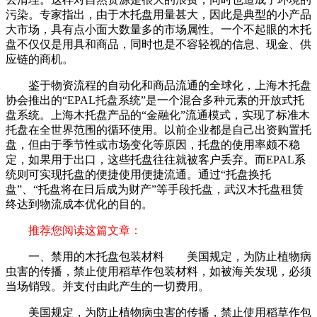
污染。专家指出，由于木托盘用量甚大，因此是典型的小产品
大市场，具有点小面大数量多的市场属性。一个不起眼的木托
盘不仅仅是用具和商品，同时也是不容轻视的信息、现金、供
应链的商机。
鉴于物资流程的自动化和商品流通的全球化，上海木托盘
协会推出的“EPAL托盘系统”是一个混合多种元素的开放式托
盘系统。上海木托盘产品的“金融化”流通模式，实现了标准木
托盘在全世界范围的循环使用。以前企业都是自己出资购置托
盘，但由于季节性或市场变化等原因，托盘的使用率颇不稳
定，如果用于出口，这些托盘往往就被客户丢弃。而EPAL系
统则可实现托盘的便捷使用便捷流通。通过“托盘换托
盘”、“托盘将在日后成为财产”等手段托盘，武汉木托盘租赁
终达到物流成本优化的目的。
推荐您阅读这篇文章：
一、禁用的木托盘包装材料 美国规定，为防止植物病
虫害的传播，禁止使用稻草作包装材料，如被海关发现，必须
当场销毁。并支付由此产生的一切费用。
美国规定，为防止植物病虫害的传播，禁止使用稻草作包