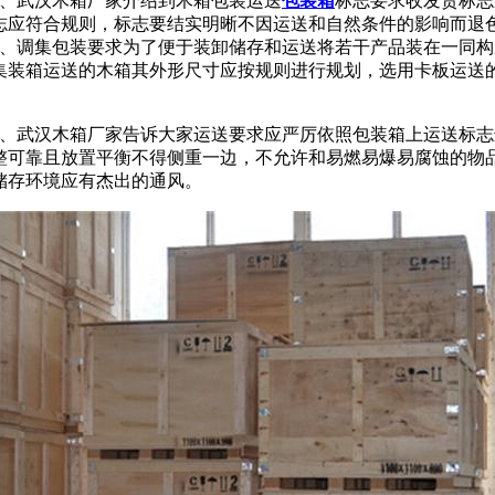
、武汉木箱厂家介绍到木箱包装运送
包装箱
标志要求收发货标志
志应符合规则，标志要结实明晰不因运送和自然条件的影响而退
、调集包装要求为了便于装卸储存和运送将若干产品装在一同构
集装箱运送的木箱其外形尺寸应按规则进行规划，选用卡板运送
。
、武汉木箱厂家告诉大家运送要求应严厉依照包装箱上运送标志
整可靠且放置平衡不得侧重一边，不允许和易燃易爆易腐蚀的物
储存环境应有杰出的通风。