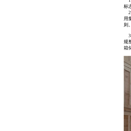
1
标
2
用
则
3
规
箱