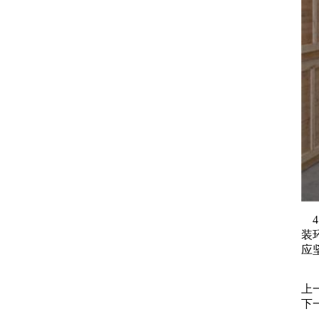
4
装
应
上
下