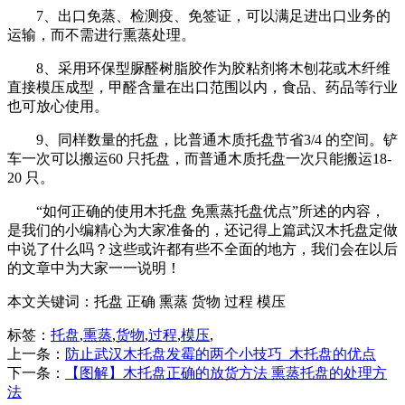
7、出口免蒸、检测疫、免签证，可以满足进出口业务的
运输，而不需进行熏蒸处理。
8、采用环保型脲醛树脂胶作为胶粘剂将木刨花或木纤维
直接模压成型，甲醛含量在出口范围以内，食品、药品等行业
也可放心使用。
9、同样数量的托盘，比普通木质托盘节省3/4 的空间。铲
车一次可以搬运60 只托盘，而普通木质托盘一次只能搬运18-
20 只。
“如何正确的使用木托盘 免熏蒸托盘优点”所述的内容，
是我们的小编精心为大家准备的，还记得上篇武汉木托盘定做
中说了什么吗？这些或许都有些不全面的地方，我们会在以后
的文章中为大家一一说明！
本文关键词：
托盘 正确 熏蒸 货物 过程 模压
标签：
托盘
,
熏蒸
,
货物
,
过程
,
模压
,
上一条：
防止武汉木托盘发霉的两个小技巧_木托盘的优点
下一条：
【图解】木托盘正确的放货方法 熏蒸托盘的处理方
法