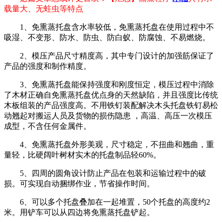
载量大、无蛀虫等特点
1、免熏蒸托盘含水率较低，免熏蒸托盘在使用过程中不
吸湿、不变形、防水、防虫、防白蚁、防腐蚀、不易燃烧。
2、模压产品尺寸精度高，其中专门设计的加强筋保证了
产品的强度和制作精度。
3、免熏蒸托盘能保持强度和刚度恒定，模压过程中消除
了木材正确自免熏蒸托盘优点身的天然缺陷，并且强度比传统
木板组装的产品强度高。不用铁钉装配解决木头托盘铁钉易松
动翘起对搬运人员及货物的损伤隐患 ，高温、高压一次模压
成型，不含任何金属件。
4、免熏蒸托盘外形美观，尺寸稳定，不扭曲和翘曲，重
量轻，比硬阔叶树材实木的托盘制品轻60%。
5、四周的圆角设计防止产品在包装和运输过程中的破
损。可实现自动捆绑作业，节省操作时间。
6、可以多个托盘叠加在一起堆置，50个托盘的高度约2
米。用铲车可以从四边将免熏蒸托盘铲起。