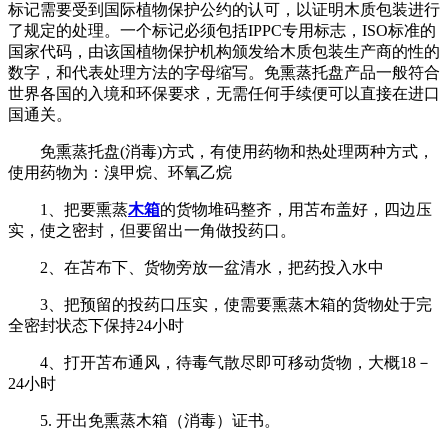
标记需要受到国际植物保护公约的认可，以证明木质包装进行
了规定的处理。一个标记必须包括IPPC专用标志，ISO标准的
国家代码，由该国植物保护机构颁发给木质包装生产商的性的
数字，和代表处理方法的字母缩写。免熏蒸托盘产品一般符合
世界各国的入境和环保要求，无需任何手续便可以直接在进口
国通关。
免熏蒸托盘(消毒)方式，有使用药物和热处理两种方式，
使用药物为：溴甲烷、环氧乙烷
1、把要熏蒸
木箱
的货物堆码整齐，用苫布盖好，四边压
实，使之密封，但要留出一角做投药口。
2、在苫布下、货物旁放一盆清水，把药投入水中
3、把预留的投药口压实，使需要熏蒸木箱的货物处于完
全密封状态下保持24小时
4、打开苫布通风，待毒气散尽即可移动货物，大概18－
24小时
5. 开出免熏蒸木箱（消毒）证书。