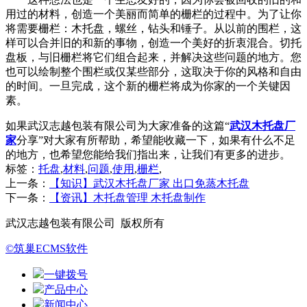
用过的材料，创造一个美丽而简单的栅栏的过程中。为了让你
将需要栅栏：木托盘，螺丝，钻头和锤子。从以前的围栏，这
样可以合并旧的和新的事物，创造一个美好的折衷混合。切托
盘板，与旧栅栏将它们组合起来，并解决这些问题的地方。您
也可以绘制整个围栏或仅某些部分，这取决于你的风格和自由
的时间。一旦完成，这个新的栅栏将成为你家的一个关键因
素。
如果武汉志越包装有限公司为大家准备的这篇“
武汉木托盘厂
家
分享”对大家有所帮助，希望能收藏一下，如果有什么不足
的地方，也希望您能给我们指出来，让我们有更多的进步。
标签：
托盘
,
材料
,
问题
,
使用
,
栅栏
,
上一条：
【知识】武汉木托盘厂家 出口免蒸木托盘
下一条：
【资讯】木托盘管理 木托盘制作
武汉志越包装有限公司 版权所有
©筑巢ECMS软件
一键拨号
产品中心
新闻中心