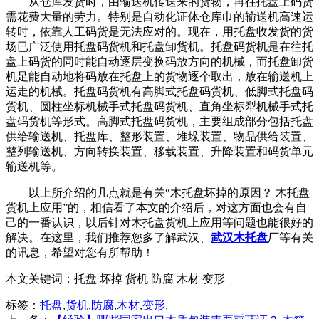
从仓库发货时，由输送机传送来的货物，再往托盘上码货
需花费大量的劳力。特别是自动化证体仓库巾的输送机高速运
转时，依靠人工码货是无法应对的。现在，用托盘收发货的货
场已广泛使用托盘码货机和托盘卸货机。托盘码货机是在往托
盘上码货的同时能自动逐层变换码放方向的机械，而托盘卸货
机足能自动地将码放在托盘上的货物逐个取出，放在输送机上
运走的机械。托盘码货机有高脚式托盘码货机、低脚式托盘码
货机、圆柱坐标机械手式托盘码货机、直角坐标犁机械手式托
盘码货机等形式。高脚式托盘码货机，主要组成部分包括托盘
供给输送机、托盘库、整形装置、堆垛装置、物品供给装置、
整列输送机、方向转换装置、移载装置、升降装置和码货单元
输送机等。
以上所介绍的几点就是有关“木托盘坏掉的原因？ 木托盘
货机上应用”的，相信看了本文的介绍后，对这方面也会有自
己的一番认识，以后针对木托盘货机上应用等问题也能很好的
解决。在这里，我们推荐您多了解武汉、
武汉木托盘
厂等有关
的讯息，希望对您有所帮助！
本文关键词：
托盘 坏掉 货机 防腐 木材 变形
标签：
托盘
,
货机
,
防腐
,
木材
,
变形
,