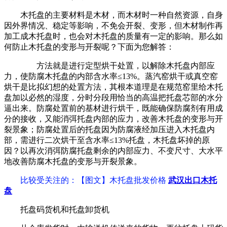
木托盘的主要材料是木材，而木材时一种自然资源，自身
因外界情况、稳定等影响，不免会开裂、变形，但木材制作再
加工成木托盘时，也会对木托盘的质量有一定的影响。那么如
何防止木托盘的变形与开裂呢？下面为您解答：
方法就是进行定型烘干处置，以解除木托盘内部应
力，使防腐木托盘的内部含水率≤13%。蒸汽窑烘干或真空窑
烘干是比拟幻想的处置方法，其根本道理是在规范窑里给木托
盘加以必然的湿度，分时分段用恰当的高温把托盘芯部的水分
逼出来。防腐处置前的基材进行烘干，既能确保防腐剂有用成
分的接收，又能消弭托盘内部的应力，改善木托盘的变形与开
裂景象；防腐处置后的托盘因为防腐液经加压进入木托盘内
部，需进行二次烘干至含水率≤13%托盘，木托盘坏掉的原
因？以再次消弭防腐托盘剩余的内部应力、不变尺寸、大水平
地改善防腐木托盘的变形与开裂景象。
比较受关注的
：【图文】木托盘批发价格
武汉出口木托
盘
托盘码货机和托盘卸货机