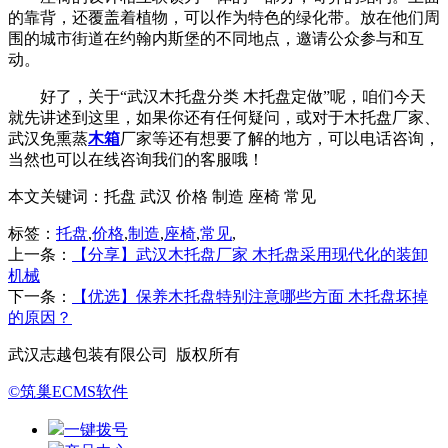
的靠背，还覆盖着植物，可以作为特色的绿化带。放在他们周
围的城市街道在约翰内斯堡的不同地点，邀请公众参与和互
动。
好了，关于“武汉木托盘分类 木托盘定做”呢，咱们今天
就先讲述到这里，如果你还有任何疑问，或对于木托盘厂家、
武汉免熏蒸
木箱
厂家等还有想要了解的地方，可以电话咨询，
当然也可以在线咨询我们的客服哦！
本文关键词：
托盘 武汉 价格 制造 座椅 常见
标签：
托盘
,
价格
,
制造
,
座椅
,
常见
,
上一条：
【分享】武汉木托盘厂家 木托盘采用现代化的装卸
机械
下一条：
【优选】保养木托盘特别注意哪些方面 木托盘坏掉
的原因？
武汉志越包装有限公司 版权所有
©筑巢ECMS软件
一键拨号