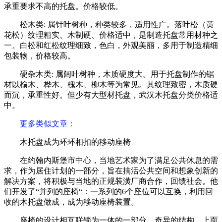
承重要求不高的托盘。价格较低。
松木类: 属针叶树种，种类较多，适用性广。落叶松（黄
花松）纹理粗实、木制硬、价格适中，是制造托盘常用材种之
一。白松和红松纹理细致，色白，外观美丽，多用于制造精细
包装物，价格较高。
硬杂木类: 属阔叶树种，木质硬度大。用于托盘制作的锯
材以榆木、桦木、槐木、柳木等为常见。其纹理致密，木质硬
而沉，承重性好。但少有大型材托盘，武汉木托盘分类价格适
中。
更多类似文章
：
木托盘成为环环相扣的移动座椅
在约翰内斯堡市中心，当地艺术家为了满足公共休息的需
求，作为居住计划的一部分，旨在搞活公共空间和想象创新的
解决方案，将积极与当地的正规装潢厂商合作，回馈社会。他
们开发了“并列的座椅“：一系列的6个座位可以互换，利用回
收的木托盘做成，成为移动座椅装置。
座椅的设计相互联锁为一体的一部分，奇异的结构。上面