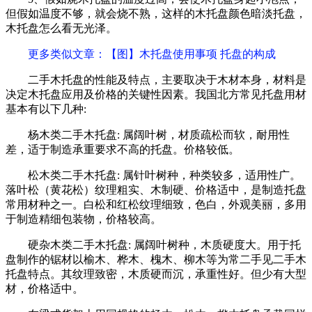
但假如温度不够，就会烧不熟，这样的木托盘颜色暗淡托盘，
木托盘怎么看无光泽。
更多类似文章
：【图】木托盘使用事项 托盘的构成
二手木托盘的性能及特点，主要取决于木材本身，材料是
决定木托盘应用及价格的关键性因素。我国北方常见托盘用材
基本有以下几种:
杨木类二手木托盘: 属阔叶树，材质疏松而软，耐用性
差，适于制造承重要求不高的托盘。价格较低。
松木类二手木托盘: 属针叶树种，种类较多，适用性广。
落叶松（黄花松）纹理粗实、木制硬、价格适中，是制造托盘
常用材种之一。白松和红松纹理细致，色白，外观美丽，多用
于制造精细包装物，价格较高。
硬杂木类二手木托盘: 属阔叶树种，木质硬度大。用于托
盘制作的锯材以榆木、桦木、槐木、柳木等为常二手见二手木
托盘特点。其纹理致密，木质硬而沉，承重性好。但少有大型
材，价格适中。