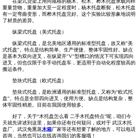
在梁式货架上用同规格的杨木、松木、桦木托盘承载同样
重量货物，重量加大至一定程度时，杨木托盘断裂，松木托盘
有一定弯曲变形，而桦木托盘完好。这个实验比较形象地说明
了材质的差异。
纵梁式托盘（美式托盘）
纵梁式托盘，是北美地区通用的标准型托盘，故又称"美
式托盘"。特点是结构简单、生产便捷、整体牢固性好。缺点
是基本为双向进叉，在纵梁开"V"型槽口的情况下可实现四向
进叉，但也仅限于非手动托盘车，更适用于自动化程度较高的
搬运条件。
垫块式托盘（欧式托盘）
垫块式托盘，是欧洲通用的标准型托盘，又称为“欧式托
盘”。特点是全部四向进叉，使用方便。缺点是结构复杂，整
体牢固性稍差。目前在我国使用较多。
好了，关于“木托盘怎么看 二手木托盘特点”呢，咱们今
天就先讲述到这里，如果你还有任何疑问，或对于 武汉木托
盘厂、武汉免熏蒸
木箱
厂家等还有想要了解的地方，可以电话
咨询，当然也可以在线咨询我们的客服哦！