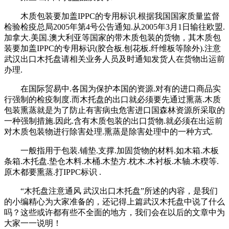
木质包装要加盖IPPC的专用标识.根据我国国家质量监督
检验检疫总局2005年第4号公告通知.从2005年3月1日输往欧盟.
加拿大.美国.澳大利亚等国家的带木质包装的货物，其木质包
装要加盖IPPC的专用标识(胶合板.刨花板.纤维板等除外).注意
武汉出口木托盘请相关业务人员及时通知发货人在货物出运前
办理.
在国际贸易中.各国为保护本国的资源.对有的进口商品实
行强制的检疫制度.而木托盘的出口就必须要先通过熏蒸.木质
包装熏蒸就是为了防止有害病虫危害进口国森林资源所采取的
一种强制措施.因此.含有木质包装的出口货物.就必须在出运前
对木质包装物进行除害处理.熏蒸是除害处理中的一种方式.
一般指用于包装.铺垫.支撑.加固货物的材料.如木箱.木板
条箱.木托盘.垫仓木料.木桶.木垫方.枕木.木衬板.木轴.木稧等.
原木都要熏蒸.打IPPC标识 .
“木托盘注意通风 武汉出口木托盘”所述的内容，是我们
的小编精心为大家准备的，还记得上篇武汉木托盘中说了什么
吗？这些或许都有些不全面的地方，我们会在以后的文章中为
大家一一说明！