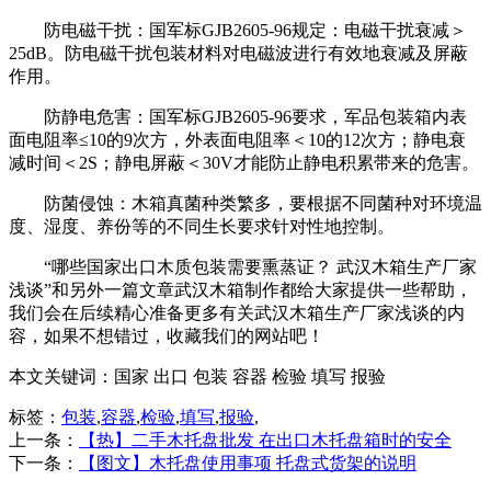
防电磁干扰：国军标GJB2605-96规定：电磁干扰衰减＞
25dB。防电磁干扰包装材料对电磁波进行有效地衰减及屏蔽
作用。
防静电危害：国军标GJB2605-96要求，军品包装箱内表
面电阻率≤10的9次方，外表面电阻率＜10的12次方；静电衰
减时间＜2S；静电屏蔽＜30V才能防止静电积累带来的危害。
防菌侵蚀：木箱真菌种类繁多，要根据不同菌种对环境温
度、湿度、养份等的不同生长要求针对性地控制。
“哪些国家出口木质包装需要熏蒸证？ 武汉木箱生产厂家
浅谈”和另外一篇文章武汉木箱制作都给大家提供一些帮助，
我们会在后续精心准备更多有关武汉木箱生产厂家浅谈的内
容，如果不想错过，收藏我们的网站吧！
本文关键词：
国家 出口 包装 容器 检验 填写 报验
标签：
包装
,
容器
,
检验
,
填写
,
报验
,
上一条：
【热】二手木托盘批发 在出口木托盘箱时的安全
下一条：
【图文】木托盘使用事项 托盘式货架的说明