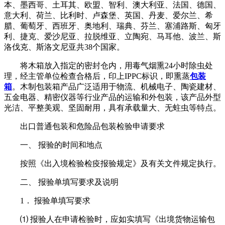
本、墨西哥、土耳其、欧盟、智利、澳大利亚、法国、德国、
意大利、荷兰、比利时、卢森堡、英国、丹麦、爱尔兰、希
腊、葡萄牙、西班牙、奥地利、瑞典、芬兰、塞浦路斯、匈牙
利、捷克、爱沙尼亚、拉脱维亚、立陶宛、马耳他、波兰、斯
洛伐克、斯洛文尼亚共38个国家。
将木箱放入指定的密封仓内，用毒气烟熏24小时除虫处
理，经主管单位检查合格后，印上IPPC标识，即熏蒸
包装
箱
。木制包装箱产品广泛适用于物流、机械电子、陶瓷建材、
五金电器、精密仪器等行业产品的运输和外包装，该产品外型
光洁、平整美观、坚固耐用，具有承载量大、无蛀虫等特点。
出口普通包装和危险品包装检验申请要求
一、 报验的时间和地点
按照《出入境检验检疫报验规定》及有关文件规定执行。
二、 报验单填写要求及说明
1． 报验单填写要求
⑴ 报验人在申请检验时，应如实填写《出境货物运输包