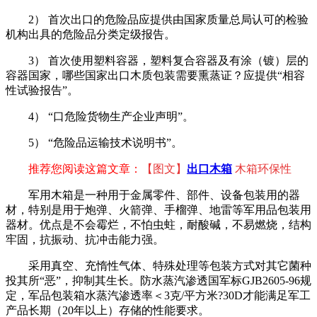
2） 首次出口的危险品应提供由国家质量总局认可的检验
机构出具的危险品分类定级报告。
3） 首次使用塑料容器，塑料复合容器及有涂（镀）层的
容器国家，哪些国家出口木质包装需要熏蒸证？应提供“相容
性试验报告”。
4） “口危险货物生产企业声明”。
5） “危险品运输技术说明书”。
推荐您阅读这篇文章：
【图文】
出口木箱
木箱环保性
军用木箱是一种用于金属零件、部件、设备包装用的器
材，特别是用于炮弹、火箭弹、手榴弹、地雷等军用品包装用
器材。优点是不会霉烂，不怕虫蛀，耐酸碱，不易燃烧，结构
牢固，抗振动、抗冲击能力强。
采用真空、充惰性气体、特殊处理等包装方式对其它菌种
投其所“恶”，抑制其生长。防水蒸汽渗透国军标GJB2605-96规
定，军品包装箱水蒸汽渗透率＜3克/平方米?30D才能满足军工
产品长期（20年以上）存储的性能要求。