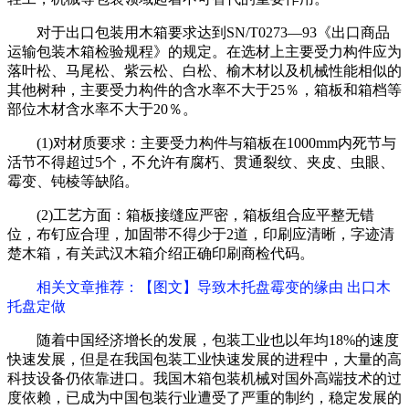
对于出口包装用木箱要求达到SN/T0273—93《出口商品
运输包装木箱检验规程》的规定。在选材上主要受力构件应为
落叶松、马尾松、紫云松、白松、榆木材以及机械性能相似的
其他树种，主要受力构件的含水率不大于25％，箱板和箱档等
部位木材含水率不大于20％。
(1)对材质要求：主要受力构件与箱板在1000mm内死节与
活节不得超过5个，不允许有腐朽、贯通裂纹、夹皮、虫眼、
霉变、钝棱等缺陷。
(2)工艺方面：箱板接缝应严密，箱板组合应平整无错
位，布钉应合理，加固带不得少于2道，印刷应清晰，字迹清
楚木箱，有关武汉木箱介绍正确印刷商检代码。
相关文章推荐：【图文】导致木托盘霉变的缘由 出口木
托盘定做
随着中国经济增长的发展，包装工业也以年均18%的速度
快速发展，但是在我国包装工业快速发展的进程中，大量的高
科技设备仍依靠进口。我国木箱包装机械对国外高端技术的过
度依赖，已成为中国包装行业遭受了严重的制约，稳定发展的