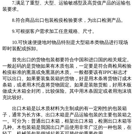
7.满足了重型、大型、运输敏感型及高货值产品的运输包
装要求。
8.符合商品出口包装检疫检验要求，为出口检测产品。
9.可根据客户需求加工任意规格、尺寸。
10.可快速便捷地对物品特别是大型箱本类物品进行现场
即时装配或拆卸。
首先出口的货物包装都要符合中国和进口国的相关规定。
一般起码的是货物如果有木质包装，一定要是符合商检局检验
检疫标准的熏蒸或免熏蒸的木质。一般都要该有IPPC标志才
可以出口。如果要装集装箱的货物，好是用木条将货物订成木
条箱，或者用木托盘将货物固定。如果是装散货船，好用木板
做成大木箱全封闭，比较保险。其中用木条固定或者用泡沫填
充比较好。
出口木箱是以木质材料为主制成的有一定刚性的包装箱
子，通常为长方体。出口木箱是产品运输包装的主要包装箱之
一。可分为：普通出口木箱，框架出口木箱，检测出口木箱等
几种。木包装箱是我国出口产品使用非常广泛的一种包装，在
轻工，机械等包装领域起着不可替代的重要作用。