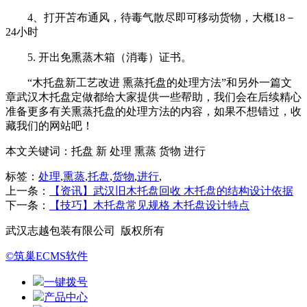
4、打开苫布通风，待毒气散尽即可移动货物，大概18－
24小时
5. 开出免熏蒸木箱（消毒）证书。
“木托盘新工艺改进 熏蒸托盘的处理方法”和另外一篇文
章武汉木托盘定做都给大家提供一些帮助，我们会在后续精心
准备更多有关熏蒸托盘的处理方法的内容，如果不想错过，收
藏我们的网站吧！
本文关键词：
托盘 新 处理 熏蒸 货物 进行
标签：
处理
,
熏蒸
,
托盘
,
货物
,
进行
,
上一条：
【资讯】武汉旧木托盘回收 木托盘的结构设计依据
下一条：
【技巧】木托盘常见规格 木托盘设计特点
武汉志越包装有限公司 版权所有
©筑巢ECMS软件
一键拨号
产品中心