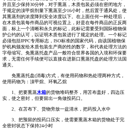
并且至少保持30分钟，对于熏蒸，木质包装必须在密闭地方，
于规定的溴甲烷剂量下熏蒸至少16小时，然后置于通风处，使
其熏蒸剂的浓度降到安全浓度以下。在上面任何一种处理后，
在木质包装每件商品的可视位置上，好是在每件商品的正反两
面，标上一个清晰和永久的标记，此标记需要受到国际植物保
护公约的认可，以证明木质包装进行了规定的处理。一个标记
必须包括IPPC专用标志，ISO标准的国家代码，由该国植物保
护机构颁发给木质包装生产商的性的数字，和代表处理方法的
字母缩写。免熏蒸托盘产品一般符合世界各国的入境和环保要
求，无需任何手续便可以直接在进新口熏蒸托盘的处理方法国
通关。
免熏蒸托盘(消毒)方式，有使用药物和热处理两种方式，
使用药物为：溴甲烷、环氧乙烷
1、把要熏蒸
木箱
的货物堆码整齐，用苫布盖好，四边压
实，使之密封，但要留出一角做投药口。
2、在苫布下、货物旁放一盆清水，把药投入水中
3、把预留的投药口压实，使需要熏蒸木箱的货物处于完
全密封状态下保持24小时