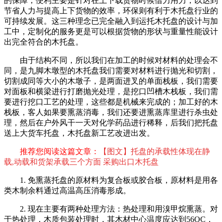
的保障，便利主要是针对在上下载货物时候借力用力，以达到
节省人力与提高上下货物的效率，环保则有利于木托盘行业的
可持续发展。这三种理念已完全融入到运托木托盘的设计与加
工中，定制化的服务更是可以根据货物的形状与重量性能设计
出完全符合的木托盘。
由于结构不同，所以我们在加工的时候对材料的处理会不
同，是九脚木墩型的木托盘我们需要对材料进行抛光和切割，
切割成同等大小的木墩子，是两面进叉的单面栈板，我们需要
对面板和横梁进行打磨抛光处理，是挖口凹槽木栈板，我们需
要进行挖口工艺的处理，这些都是机械来完成的；加工好的木
栈板，客人如果要熏蒸消毒，我们还要进熏蒸库里进行杀虫处
理，然后在户外风干一天对化学药品进行稀释，后我们把托盘
送上大货车托盘，木托盘新工艺改进出发。
推荐您阅读这篇文章：
【图文】托盘的承载性体现在静
载,动载和货架承载三个方面 采购出口木托盘
1. 免熏蒸托盘的原材料为复合板或胶合板，原材料是用各
类木制余料通过高温高压消毒形成。
2. 现在主要有两种处理方法：热处理和用溴甲烷熏蒸。对
于热处理，木质包装处理时，其木材中心温度应达到56OC，