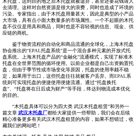
木托盘，运到目的地之后木托盘就被遗弃，甚至还要花钱请人
去清理。这样对自然资源是很大的浪费，同时也造成了环境的
污染。专家指出，由于木托盘用量甚大，因此是典型的小产品
大市场，具有点小面大数量多的市场属性。一个不起眼的木托
盘不仅仅是用具和商品，同时也是不容轻视的信息、现金、供
应链的商机。
鉴于物资流程的自动化和商品流通的全球化，上海木托盘
协会推出的“EPAL托盘系统”是一个混合多种元素的开放式托
盘系统。上海木托盘产品的“金融化”流通模式，实现了标准木
托盘在全世界范围的循环使用。以前企业都是自己出资购置托
盘，但由于季节性或市场变化等原因，托盘的使用率颇不稳
定，如果用于出口，这些托盘往往就被客户丢弃。而EPAL系
统则可实现托盘的便捷使用便捷流通。通过“托盘换托
盘”、“托盘将在日后成为财产”等手段，终达到物流成本优化
的目的。
“木托盘具体可以分为四大类 武汉木托盘租赁”和另外一
篇文章
武汉木托盘厂
都给大家提供一些帮助，我们会在后续
精心准备更多有关武汉木托盘租赁的内容，如果不想错过，收
藏我们的网站吧！