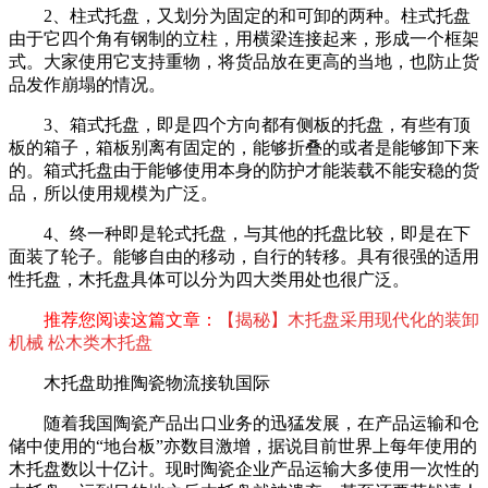
2、柱式托盘，又划分为固定的和可卸的两种。柱式托盘
由于它四个角有钢制的立柱，用横梁连接起来，形成一个框架
式。大家使用它支持重物，将货品放在更高的当地，也防止货
品发作崩塌的情况。
3、箱式托盘，即是四个方向都有侧板的托盘，有些有顶
板的箱子，箱板别离有固定的，能够折叠的或者是能够卸下来
的。箱式托盘由于能够使用本身的防护才能装载不能安稳的货
品，所以使用规模为广泛。
4、终一种即是轮式托盘，与其他的托盘比较，即是在下
面装了轮子。能够自由的移动，自行的转移。具有很强的适用
性托盘，木托盘具体可以分为四大类用处也很广泛。
推荐您阅读这篇文章：
【揭秘】木托盘采用现代化的装卸
机械 松木类木托盘
木托盘助推陶瓷物流接轨国际
随着我国陶瓷产品出口业务的迅猛发展，在产品运输和仓
储中使用的“地台板”亦数目激增，据说目前世界上每年使用的
木托盘数以十亿计。现时陶瓷企业产品运输大多使用一次性的