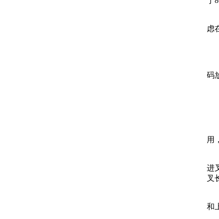
于
虑
码
用
进
叉
和