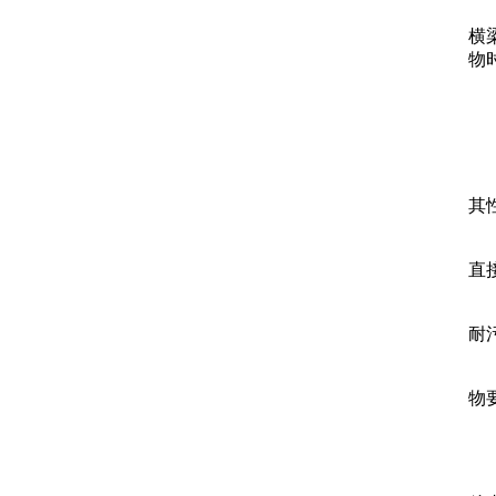
横
物
其
直
耐
物