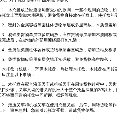
80%。对于托盘货物的码放有如下要求：
1、木托盘放货应遵循均衡受力的原则，一些不规则的货物，
在托盘上面增加木质隔板，避免货物直接放在托盘上，使托盘的
2、密封的金属容器等圆柱体货物单层或多层码放，木质货盖加
3、易碎类货物单层或多层码放，应在货物每层增加木质隔板
放完成后，在货物的外部用缠绕膜打包包装；
4、金属瓶类圆柱体容器或货物单层垂直码放，增加货框及
5、袋类货物应采用多层交错压实码放，避免货物高空跌落；
木托盘（栈板）、环保木托盘、热处理木托盘、木托盘在周转
，应注意以下事项：
1、木托盘在配合液压叉车或机械叉车在周转货物过程中，叉
叉口外缘，叉车叉齿的进叉深度应大于整个托盘深度的2/3以上
长不够而导致的托盘中间断裂、损坏等现象。
2、液压叉车和机械叉车在使用托盘叉起、后仰、周转货物等
上下，避免急刹、急转引起托盘受损、造成货物倒塌。