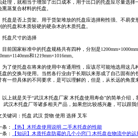
虫处理，就相当于增加了出口成本，用于出口的托盘应尽量选择
免熏蒸复合材料的托盘。
托盘是否上货架。用于货架堆放的托盘应选择刚性强、不易变
制的托盘和木质较硬的硬杂木的木质托盘。
托盘尺寸的选择
目前国家标准中的托盘规格共有四种，分别是1200mm×1000mm、×
40mm×1140mm和1219mm×1016mm。
为了使托盘在将来的使用中有通用性，应该尽可能地选用这几
托盘的交换与使用。当然各行业由于长期以来形成了自己固有的
寸有一些具体的不同要求，是可以理解的，但是，从长远的角度
。
以上就是关于“武汉木托盘厂家 木托盘使用寿命”的简单介绍，
、 武汉木托盘厂等诸多相关产品，如果您比较感兴趣，可以跟我
文关键词：
托盘 武汉 货物 使用 选择 叉车
一条：
【热】木托盘使用说明 二手木托盘的性能
一条：
【知识】木质托盘防霉的几个小窍门 木托盘在物流中的运