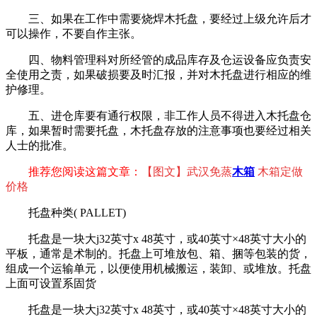
三、如果在工作中需要烧焊木托盘，要经过上级允许后才
可以操作，不要自作主张。
四、物料管理科对所经管的成品库存及仓运设备应负责安
全使用之责，如果破损要及时汇报，并对木托盘进行相应的维
护修理。
五、进仓库要有通行权限，非工作人员不得进入木托盘仓
库，如果暂时需要托盘，木托盘存放的注意事项也要经过相关
人士的批准。
推荐您阅读这篇文章：
【图文】武汉免蒸
木箱
木箱定做
价格
托盘种类( PALLET)
托盘是一块大j32英寸x 48英寸，或40英寸×48英寸大小的
平板，通常是术制的。托盘上可堆放包、箱、捆等包装的货，
组成一个运输单元，以便使用机械搬运，装卸、或堆放。托盘
上面可设置系固货
托盘是一块大j32英寸x 48英寸，或40英寸×48英寸大小的