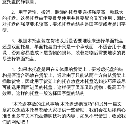
意托盘的静载量。
2、用于运输、搬运、装卸的托盘要选择强度高、动载大
的托盘。这类托盘由于要反复使用并且要配合叉车使用，因此
对托盘的强度要求较高，要求托盘的结构是田字型或者是川字
型。
3、根据木托盘装在货物以后是否要堆垛来选择单面托盘
还是双面托盘。单面托盘由于只是一个承载面，不适合用于堆
垛，否则容易造成下层货物的损坏。装载货物后需要堆垛的要
尽选择双面托盘。
4、如果木托盘是用在立体库的货架上，要考虑托盘的结
构是否适合码放在货架上。通常由于只能从两个方向从货架上
插取货物，因此用于货架上的托存放盘木托盘选购技巧应该尽
可能选用四面进叉的托盘，这样便于叉车叉取货物，提高工作
效率。这样的托盘一般选择田字型的结构
“木托盘存放的注意事项 木托盘选购技巧”和另外一篇文
章武汉免蒸木托盘都给大家提供一些帮助，我们会在后续精心
准备更多有关木托盘选购技巧的内容，如果不想错过，收藏我
们的网站吧！