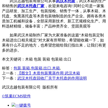
武汉志越包装有限公司从事
武汉木托盘
，武汉木箱的生产
和销售的
武汉木托盘厂家
，欢迎来电咨询! 同时公司是一家集
产品研发、加工生产、包装报检、销售于一体，从事木箱、木
托盘、免熏蒸托盘等木质包装物制造的生产企业。拥有各类木
质加工机械和设备，全部采用新技术、新工艺规模化生产。用
料选材精细，储备丰富；产品种类齐全、坚固美观等
如果武汉木箱制作厂家为大家准备的这篇“木箱包装定制
木箱进出口相关规定”对大家有所帮助，希望能收藏一下，如
果有什么不足的地方，也希望您能给我们指出来，让我们有更
多的进步。
本文关键词：
木箱 包装 装箱 包装箱 出口
标签：
包装
,
装箱
,
包装箱
,
出口
,
木箱
,
上一条：
【图文】木质包装熏蒸作用 武汉木箱
下一条：
武汉木托盘回收厂关于木托盘的作用说明
武汉志越包装有限公司 版权所有
©筑巢ECMS软件
一键拨号