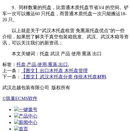
9、同样数量的托盘，比普通木质托盘节省3/4 的空间。铲
车一次可以搬运60 只托盘，而普通木质托盘一次只能搬运18-
20 只。
以上就是关于“武汉木托盘租赁 免熏蒸托盘优点”的一些
介绍，如果想了解关于真空包装箱批发、武汉、武汉木箱等资
讯，可以关注我们的新资讯；
本文关键词：托盘 武汉 产品 使用 熏蒸 出口
标签：
托盘
,
产品
,
使用
,
熏蒸
,
出口
,
上一条：
【图文】出口木托盘 木托盘管理
下一条：
【图文】武汉木托盘分类 传统木托盘材料
武汉志越包装有限公司 版权所有
©筑巢ECMS软件
一键拨号
产品中心
新闻中心
首页