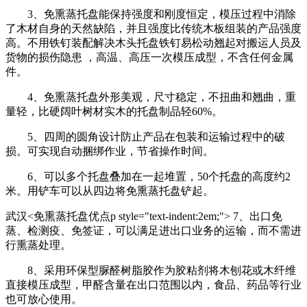
3、免熏蒸托盘能保持强度和刚度恒定，模压过程中消除
了木材自身的天然缺陷，并且强度比传统木板组装的产品强度
高。不用铁钉装配解决木头托盘铁钉易松动翘起对搬运人员及
货物的损伤隐患 ，高温、高压一次模压成型，不含任何金属
件。
4、免熏蒸托盘外形美观，尺寸稳定，不扭曲和翘曲，重
量轻，比硬阔叶树材实木的托盘制品轻60%。
5、四周的圆角设计防止产品在包装和运输过程中的破
损。可实现自动捆绑作业，节省操作时间。
6、可以多个托盘叠加在一起堆置，50个托盘的高度约2
米。用铲车可以从四边将免熏蒸托盘铲起。
武汉<免熏蒸托盘优点p style="text-indent:2em;"> 7、出口免
蒸、检测疫、免签证，可以满足进出口业务的运输，而不需进
行熏蒸处理。
8、采用环保型脲醛树脂胶作为胶粘剂将木刨花或木纤维
直接模压成型，甲醛含量在出口范围以内，食品、药品等行业
也可放心使用。