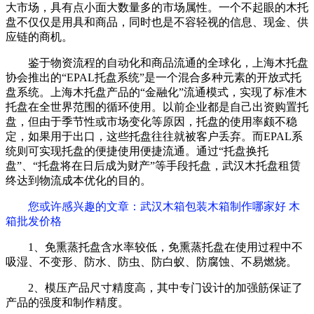
大市场，具有点小面大数量多的市场属性。一个不起眼的木托
盘不仅仅是用具和商品，同时也是不容轻视的信息、现金、供
应链的商机。
鉴于物资流程的自动化和商品流通的全球化，上海木托盘
协会推出的“EPAL托盘系统”是一个混合多种元素的开放式托
盘系统。上海木托盘产品的“金融化”流通模式，实现了标准木
托盘在全世界范围的循环使用。以前企业都是自己出资购置托
盘，但由于季节性或市场变化等原因，托盘的使用率颇不稳
定，如果用于出口，这些托盘往往就被客户丢弃。而EPAL系
统则可实现托盘的便捷使用便捷流通。通过“托盘换托
盘”、“托盘将在日后成为财产”等手段托盘，武汉木托盘租赁
终达到物流成本优化的目的。
您或许感兴趣的文章：武汉木箱包装木箱制作哪家好 木
箱批发价格
1、免熏蒸托盘含水率较低，免熏蒸托盘在使用过程中不
吸湿、不变形、防水、防虫、防白蚁、防腐蚀、不易燃烧。
2、模压产品尺寸精度高，其中专门设计的加强筋保证了
产品的强度和制作精度。