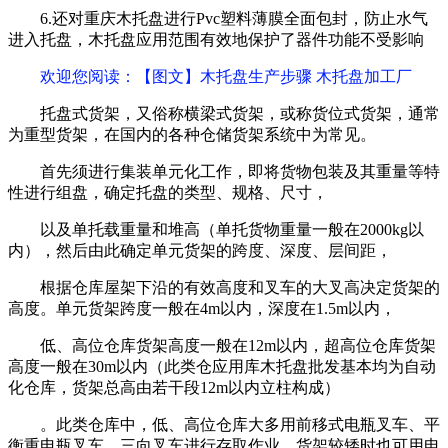
6.还对重庆木托盘进行Pvc塑料薄膜全面包封，防止水气
进入托盘，木托盘应用范围有效地保护了器件功能不受影响
欢迎您阅读
：【图文】木托盘生产步骤 木托盘加工厂
托盘式货架，又俗称横梁式货架，或称货位式货架，通常
为重型货架，在国内的各种仓储货架系统中为常见。
首先须进行集装单元化工作，即将货物包装及其重量等特
性进行组盘，确定托盘的类型、规格、尺寸，
以及单托载重量和堆高（单托货物重量一般在2000kg以
内），然后由此确定单元货架的跨度、深度、层间距，
根据仓库屋架下沿的有效高度和叉车的大叉高决定货架的
高度。单元货架跨度一般在4m以内，深度在1.5m以内，
低、高位仓库货架高度一般在12m以内，超高位仓库货架
高度一般在30m以内（此类仓应用库木托盘批发基本均为自动
化仓库，货架总高由若干段12m以内立柱构成）
。此类仓库中，低、高位仓库大多用前移式电瓶叉车、平
衡重电瓶叉车、三向叉车进行存取作业，货架较矮时也可用电