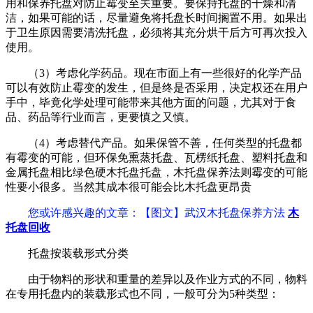
用和保养托盘对防止霉变至关重要。要保持托盘的干燥和清
洁，如果可能的话，尽量避免将托盘长时间搁置不用。如果出
于卫生原因需要清洗托盘，必须将其充分烘干后方可再次投入
使用。
（3）考虑化学药品。现在市面上有一些很好的化学产品
可以有效防止霉变的发生，但是终是否采用，决定权还在用户
手中，毕竟化学处理可能带来其他方面的问题，尤其对于食
品、药品等行业而言，更要慎之又慎。
（4）考虑替代产品。如果保管不善，任何类型的托盘都
有霉变的可能，但环保免熏蒸托盘、瓦楞纸托盘、塑料托盘和
金属托盘相比绿色硬木托盘托盘，木托盘保养法则霉变的可能
性要小很多。当然其成本很可能会比木托盘更昂贵
您或许感兴趣的文章：【图文】武汉木托盘保养方法
木
托盘回收
托盘按装载形式分类
由于物料的形状和重量的差异以及作业方式的不同，物料
在专用托盘内的装载形式也不同，一般可分为5种类型：