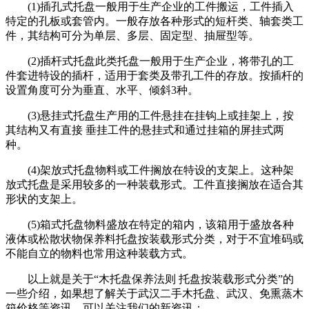
(1)插孔式托盘一般用于生产企业的工件搬运，工件插入
特定的孔板或套管内。一般存放各种形式的短杆类、轴套类工
件，其结构可分为单层、多层、固定型、抽屉型等。
(2)插杆式托盘此类托盘一般用于生产企业，将带孔的工
件套进特设的插杆，适用于套类及带孔工件的存放。按插杆的
设置角度可分为垂直、水平、倾斜3种。
(3)悬挂式托盘生产用的工件悬挂在挂钩上或挂架上，按
其结构又有直接 垂挂工件的悬挂式和通过挂箱的屏挂式两
种。
(4)架放式托盘物料或工件搁放在特设的支架上。这种架
放式托盘是采用较多的一种装载形式。工件直接搁放在适合其
形状的支架上。
(5)箱式托盘物料盛放在特定的箱内，该箱用于盛放各种
液体或松散状物保养料托盘按装载形式分类，对于不宜堆码或
不能自立的物料也常用这种装载方式。
以上就是关于“木托盘保养法则 托盘按装载形式分类”的
一些介绍，如果想了解关于武汉二手木托盘、武汉、免熏蒸木
箱价格等资讯，可以关注我们的新资讯；