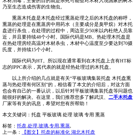
木材消毒，主要的目的就是杀死可能会对木材入境国家的树木
乃至生态造成伤害的生物虫。
熏蒸木托盘是木托盘经过熏蒸处理之后的木托盘的称呼，
熏蒸的处理是在熏蒸房中用药水（主要成分是臭甲烷）对木托
盘进行杀虫，在处理的过程中，周边至少50米以内杜绝人员靠
近，并且要持续48个小时。国际代码是MB。热处理木托盘是
在热处理房经高温对木材杀虫，木材中心温度至少要达到70摄
氏度，并持续15个小时。
国际代码为HT。所以现在通常看到在木托盘上含有HT标
志的IPPC表示，其代表的就是经热处理过的木托盘。
以上所介绍的几点就是有关“平板玻璃集装托盘 木托盘熏
蒸与热处理有何区别”的，相信看了本文的介绍后，对这方面
也会有自己的一番认识，以后针对平板玻璃集装托盘等问题也
能很好的解决。在这里，我们推荐您多了解武汉、
二手木托盘
厂家等有关的讯息，希望对您有所帮助！
本文关键词：
托盘 平板玻璃 处理 玻璃 专用 熏蒸
标签：
托盘
,
处理
,
玻璃
,
专用
,
熏蒸
,
上一条：
【图文】托盘的标准化 湖北木托盘