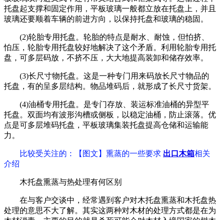
托盘起支撑和固定作用，平板玻璃一般都立放在托盘上，并且
玻璃还要顺着车辆的前进方向，以保持托盘和玻璃的稳固。
(2)轮胎专用托盘。轮胎的特点是耐水、耐蚀，但怕挤、
怕压，轮胎专用托盘较好地解决了这个矛盾。利用轮胎专用托
盘，可多层码放，不挤不压，大大地提高装卸和储存效率。
(3)长尺寸物托盘。这是一种专门用来码放长尺寸物品的
托盘，有的呈多层结构。物品堆码后，就形成了长尺寸货架。
(4)油桶专用托盘。是专门存放、装运标准油桶的异型平
托盘。双面均有波形沟槽或侧板，以稳定油桶，防止滚落。优
点是可多层堆码托盘，平板玻璃集装托盘提高仓储和运输能
力。
比较受关注的
：【图文】熏蒸的一些要求
出口木箱
相关
介绍
木托盘熏蒸与热处理有何区别
在与客户交谈中，经常遇到客户对木托盘熏蒸和木托盘热
处理的意思不大了解。其实这两种对木材的处理方式都是在为