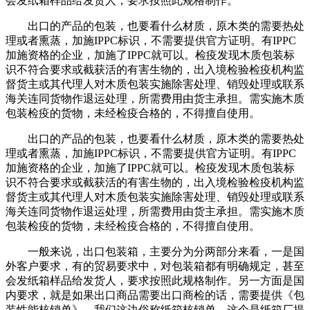
会发纸箱样品给发货人，要求按照此规格制作。
出口的产品的包装，也要看什么材质，原木类的需要热处
理或者熏蒸，加施IPPC标识，不需要提供官方证明。有IPPC
加施资格的企业，加施了IPPC就可以。检疫发现木质包装标
识不符合要求或截获活的有害生物的，出入境检验检疫机构监
督货主或其代理人对木质包装实施除害处理、销毁处理或联系
海关连同货物作退运处理，所需费用由货主承担。需实施木质
包装检疫的货物，未经检疫合格的，不得擅自使用。
出口的产品的包装，也要看什么材质，原木类的需要热处
理或者熏蒸，加施IPPC标识，不需要提供官方证明。有IPPC
加施资格的企业，加施了IPPC就可以。检疫发现木质包装标
识不符合要求或截获活的有害生物的，出入境检验检疫机构监
督货主或其代理人对木质包装实施除害处理、销毁处理或联系
海关连同货物作退运处理，所需费用由货主承担。需实施木质
包装检疫的货物，未经检疫合格的，不得擅自使用。
一般来说，出口包装箱，主要分为分两部分来看，一是国
外客户要求，有的贸易要求中，对包装箱都有明确规定，甚至
会发纸箱样品给发货人，要求按照此规格制作。另一方面是国
内要求，就是如果出口商品需要出口商检的话，需要提供《包
装性能核销单》，我们这边俗称纸箱核销单，这个是纸箱厂提