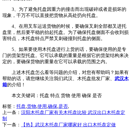
3、为了避免托盘因重力的撞击而出现破碎或者是损坏的
现象，千万不可以直接把货物从高处扔向托盘。
4、在用叉车运送货物的时候，要确保叉刺全部都叉进托
盘里，然后要平稳的抬起托盘。为了确保托盘侧面不会收到损
害特点，木托盘特点严禁叉刺碰撞到托盘的侧面。
5、如果要使用木托盘进行上货的话，要确保使用的是专
门的货架型托盘。它可以承载的重量是根据它的货架结构来决
定的，要确保货物的重量在它可以承载的范围之内。
上述木托盘怎么看等问题的介绍，对您有帮助吗？如果有
帮助的话，请您继续关注我们武汉、木托盘批发厂家、
武汉木
箱
的介绍！
本文关键词：
托盘 特点 货物 使用 确保 是否
标签：
托盘
,
货物
,
使用
,
确保
,
是否
,
上一条：
汉阳木托盘厂家有关木托盘比较 武汉出口木托盘定
制
下一条：
【热】武汉木托盘厂家哪家好 出口木托盘定做